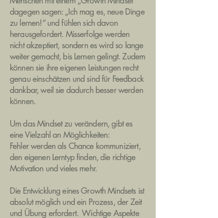
Menschen mit einem „Growth Mindset“
dagegen sagen: „Ich mag es, neue Dinge
zu lernen!“ und fühlen sich davon
herausgefordert. Misserfolge werden
nicht akzeptiert, sondern es wird so lange
weiter gemacht, bis Lernen gelingt. Zudem
können sie ihre eigenen Leistungen recht
genau einschätzen und sind für Feedback
dankbar, weil sie dadurch besser werden
können.
Um das Mindset zu verändern, gibt es
eine Vielzahl an Möglichkeiten:
Fehler werden als Chance kommuniziert,
den eigenen Lerntyp finden, die richtige
Motivation und vieles mehr.
Die Entwicklung eines Growth Mindsets ist
absolut möglich und ein Prozess, der Zeit
und Übung erfordert. Wichtige Aspekte