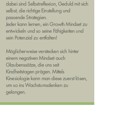
dabei sind Selbstreflexion, Geduld mit sich
selbst, die richtige Einstellung und
passende Strategien.
Jeder kann lernen, ein Growth Mindset zu
entwickeln und so seine Fähigkeiten und
sein Potenzial zu entfalten!
Möglicherweise verstecken sich hinter
einem negativen Mindset auch
Glaubenssätze, die uns seit
Kindheitstagen prägen. Mittels
Kinesiologie kann man diese zuerst lösen,
um so ins Wachstumsdenken zu
gelangen.