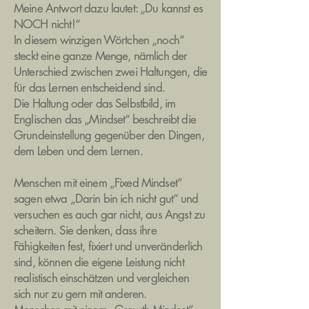
Meine Antwort dazu lautet: „Du kannst es
NOCH nicht!“
In diesem winzigen Wörtchen „noch“
steckt eine ganze Menge, nämlich der
Unterschied zwischen zwei Haltungen, die
für das Lernen entscheidend sind.
Die Haltung oder das Selbstbild, im
Englischen das „Mindset“ beschreibt die
Grundeinstellung gegenüber den Dingen,
dem Leben und dem Lernen.
Menschen mit einem „Fixed Mindset“
sagen etwa „Darin bin ich nicht gut“ und
versuchen es auch gar nicht, aus Angst zu
scheitern. Sie denken, dass ihre
Fähigkeiten fest, fixiert und unveränderlich
sind, können die eigene Leistung nicht
realistisch einschätzen und vergleichen
sich nur zu gern mit anderen.