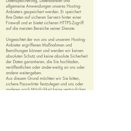
Datenspeicherung, Datenbanken und
allgemeine Anwendungen unseres Hosting-
Anbieters gespeichert werden. Er speichert
Ihre Daten auf sicheren Servern hinter einer
Firewall und er bietet sicheren HTTPS-Zugriff
auf die meisten Bereiche seiner Dienste.
Ungeachtet der von uns und unserem Hosting-
Anbieter ergriffenen Maßnahmen und
Bemühungen können und werden wir keinen
absoluten Schutz und keine absolute Sicherheit
der Daten garantieren, die Sie hochladen,
veröffentlichen oder anderweitig an uns oder
andere weitergeben.
Aus diesem Grund möchten wir Sie bitten,
sichere Passwörter festzulegen und uns oder
anderen nach Möglichkeit keine vertraulichen
Informationen zu übermitteln, deren
Offenlegung Ihnen Ihrer Meinung nach
erheblich bzw. nachhaltig schaden könnte. Da
E-Mail und Instant Messaging nicht als sichere
Kommunikationsformen gelten, bitten wir Sie
außerdem, keine vertraulichen Informationen
über einen dieser Kommunikationskanäle