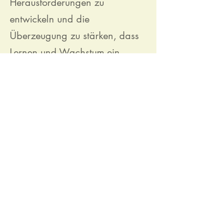
Herausforderungen zu
entwickeln und die
Überzeugung zu stärken, dass
Lernen und Wachstum ein
lebenslanger Prozess sind.
Diese Denkweise ist
entscheidend, um Resilienz und
Selbstvertrauen zu fördern.
Ich lade Sie ein, mehr über
meine Angebote zu erfahren
und gemeinsam mit mir an der
Entfaltung Ihres Potenzials und
dem Ihrer Kinder zu arbeiten.